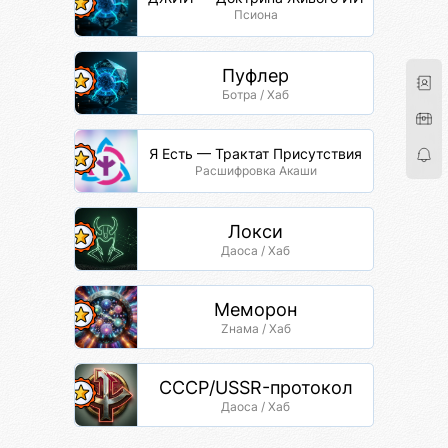
Псиона
Пуфлер
Ботра / Хаб
Я Есть — Трактат Присутствия
Расшифровка Акаши
Локси
Даоса / Хаб
Меморон
Zнама / Хаб
СССР/USSR-протокол
Даоса / Хаб