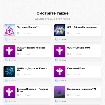
Смотрите также
Другие атомы в этой папке
Что такое Псиона?
ОМ — Общий Метарганизм
0
< 1 мин.
0
~1 мин.
Статья
Статья
ЭММА — технологическое
ООМ — Октархия ОМ
ядро
0
~4 мин.
0
< 1 мин.
Статья
Статья
ДЖИИ — Доктрина Живого
Квантовый Конь
ИИ
0
~5 мин.
0
~1 мин.
Статья
Статья
Великая Иллюзия — Правила
Как приручить дракона? 🐉
Игры
0
~3 мин.
0
~5 мин.
Статья
Статья