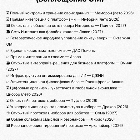
⌛ Полный контроль и хранение своих данных — Меморон (лето 2026)
⌛ Прямая интеграция с платформами — Инфорий (лето 2026)
🗃️ Открытая глобальная сеть поверх Интернета — Псинет (2027)
🗃️ Сеть Интернет как фоллбек-канал — Локcи (2027)
✅ Гетерархическое народное управление снизу-вверх — Октархия
ОМ
✅ Единая экосистема токеномик — ДАО Псионы
✅ Прямая интеграция с госами — Агора
🗃️ Открытые энтерпрайз-решения для бизнеса и платформ — Эмини
(2027)
✅ Инфраструктура оптимизирована для ИИ — ДЖИИ
✅ Экзистенциальная философская база — Расшифровка Акаши
⌛ Цифровые организмы участвуют в глобальной экономике —
Циобор (лето 2026)
⌛ Открытый протокол циоборов — Пуфлер (2026)
⌛ Универсальная открытая архитектура циобора — Дракор (2026)
🎯 Открытый протокол циоборов для роботов — Сома (2027)
🗃️ Обмен облаками смыслов и резонансов — Лирис (2026)
🗃️ Резонансо-ориентированный протокол — Арканайзер (2026)