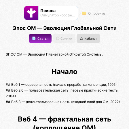
Псиона
О проекте
Cимулятор ноосферы
Эпос ОМ — Эволюция Глобальной Сети
Статья
Солики
Кабинет
ЭПОС ОМ — Эволюция Планетарной Открытой Системы.
Начало
## Веб 1 — серверная сеть (начало проработки концепции, 1995)
## Веб 2.0 — пользовательская сеть (первые практические тесты,
2004)
## Веб 3 — децентрализованная сеть (входной слой для ОМ, 2022)
Веб 4 — фрактальная сеть
(воплощение ОМ)