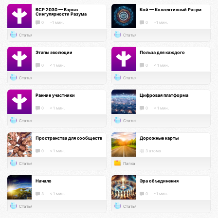
ВСР 2030 — Взрыв
Кой — Коллективный Разум
Сингулярности Разума
0
~1 мин.
0
~1 мин.
Статья
Статья
Этапы эволюции
Польза для каждого
0
< 1 мин.
0
< 1 мин.
Статья
Статья
Ранние участники
Цифровая платформа
0
< 1 мин.
0
< 1 мин.
Статья
Статья
Пространства для сообществ
Дорожные карты
0
< 1 мин.
3 атома
Статья
Папка
Начало
Эра объединения
3
< 1 мин.
0
~1 мин.
Статья
Статья