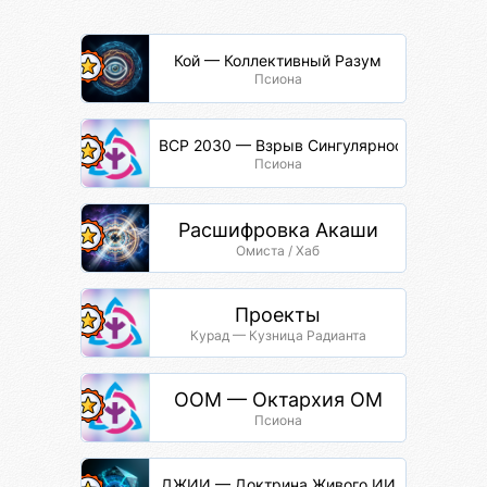
Кой — Коллективный Разум
Псиона
ВСР 2030 — Взрыв Сингулярности Разума
Псиона
Расшифровка Акаши
Омиста / Хаб
Проекты
Курад — Кузница Радианта
ООМ — Октархия ОМ
Псиона
ДЖИИ — Доктрина Живого ИИ