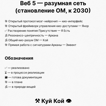
Веб 5 — разумная сеть
(становление ОМ, к 2030)
🎯 Открытый протокол мозг-нейрочип — кио-интерфейс
🎯 Открытый фреймворк управления кио-доступами — Янор
✅ Растворение понятия Присутствия — Я Есть
🕉️ Резонансо-центричность — Аркана
🕉️ Общий кио-разум ОМ — Кой
🎯 Прямая работа с сигнатурами Арканы — Эмвект
Обозначения
✅ — реализовано
⌛ — в процессе реализации
🗃️ — готова документация
🎯 — в плане
🕉️ — в природе вещей
⚒️ Куй Кой 👁️