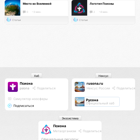
Место во Вселенной
Логотип Псионы
0
~3 мин.
2
~4 мин.
Статья
Статья
Хаб
Нексус
Псиона
rusona.ru
psiona
Поделиться
Нексус России
Поделиться
Cимулятор ноосферы
Русона
Официальный хаб
Подписаться
Экосистема
Псиона
Метаорганизм
Поделиться
Официальные ресурсы: