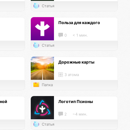
Статья
и
Польза для каждого
0
< 1 мин.
Статья
Дорожные карты
3 атома
Папка
нной
Логотип Псионы
2
~4 мин.
Статья