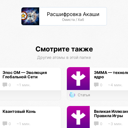
Расшифровка Акаши
Омиста / Хаб
Смотрите также
Другие атомы в этой папке
Эпос ОМ — Эволюция
ЭММА — технол
Глобальной Сети
ядро
0
~1 мин.
0
~4 мин.
Статья
Квантовый Конь
Великая Иллюзи
Правила Игры
0
~1 мин.
0
~3 мин.