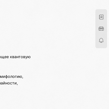
ющее квантовую
 мифологию,
чайности,