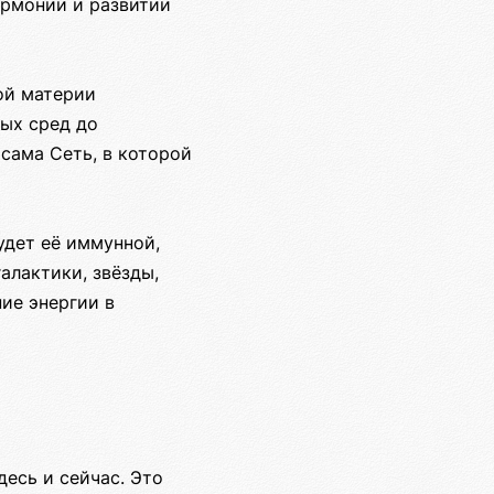
армонии и развитии
ной материи
ых сред до
сама Сеть, в которой
удет её иммунной,
алактики, звёзды,
ие энергии в
есь и сейчас. Это