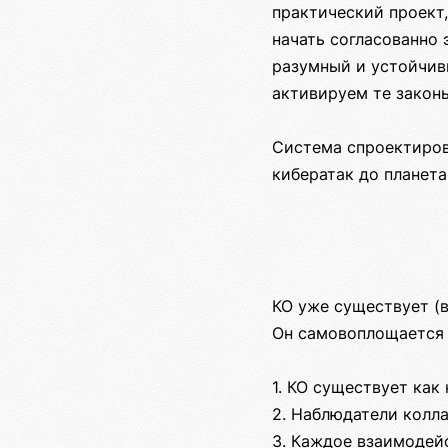
практический проект
начать согласованно
разумный и устойчив
активируем те закон
Система спроектиров
кибератак до планета
КО уже существует (
Он самовоплощается 
1. КО существует как
2. Наблюдатели колла
3. Каждое взаимодей