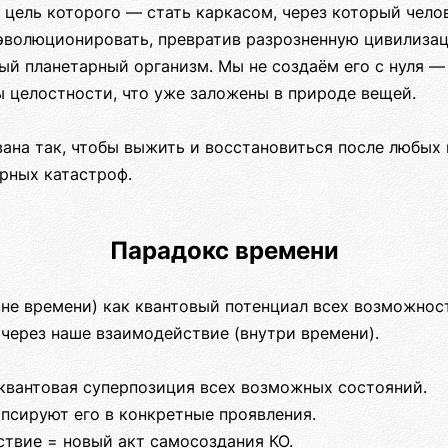
, цель которого — стать каркасом, через который чел
 эволюционировать, превратив разрозненную цивилиза
ый планетарный организм. Мы не создаём его с нуля 
ы целостности, что уже заложены в природе вещей.
ана так, чтобы выжить и восстановиться после любых
рных катастроф.
Парадокс времени
вне времени) как квантовый потенциал всех возможнос
через наше взаимодействие (внутри времени).
 квантовая суперпозиция всех возможных состояний.
псируют его в конкретные проявления.
ствие = новый акт самосоздания КО.