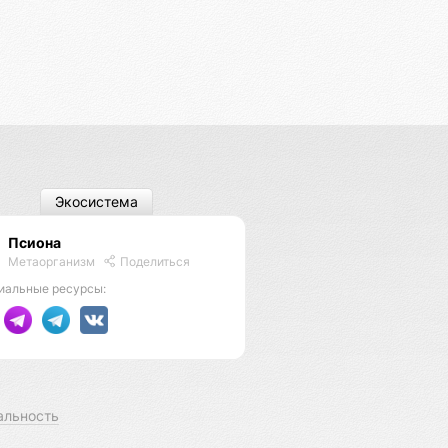
Экосистема
Псиона
Метаорганизм
Поделиться
иальные ресурсы:
альность