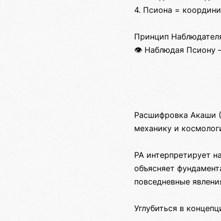
4. Псиона = координ
Принцип Наблюдателя
👁️ Наблюдая Псиону
Расшифровка Акаши (
механику и космолог
РА интерпретирует н
объясняет фундамента
повседневные явлени
Углубиться в концеп