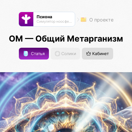
Псиона
О проекте
Cимулятор ноосферы
ОМ — Общий Метарганизм
Статья
Солики
Кабинет