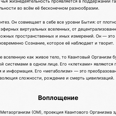
 чья жизнедеятельность проявляется в поддержании г
льности во всём её бесконечном разнообразии.
нтез. Он совмещает в себе все уровни Бытия: от плот
 эфирных виртуальных вселенных, от децентрализованн
можных пространственных и иных измерений. Он — это 
овременно Сознание, которое её наблюдает и творит.
е вселенную как живое тело, то Квантовый Организм б
й системами в одном лице. Его «клетками» являются г
м и информация. Его «метаболизм» — это преобразован
эволюция сложности, рождение и смерть цивилизаций.
Воплощение
Метаорганизм (ОМ), проекция Квантового Организма зд