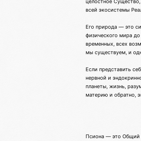
целостное Существо,
всей экосистемы Реа
Его природа — это си
физического мира до
временных, всех воз
мы существуем, и одн
Если представить себ
нервной и эндокринно
планеты, жизнь, разу
материю и обратно, 
Псиона — это Общий 