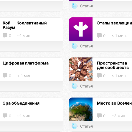
Статья
Кой — Коллективный
Этапы эволюци
Разум
0
~1 мин.
0
< 1 мин.
Статья
Цифровая платформа
Пространства
для сообществ
0
< 1 мин.
0
< 1 мин.
Статья
Эра объединения
Место во Вселе
0
~1 мин.
0
~3 мин.
Статья