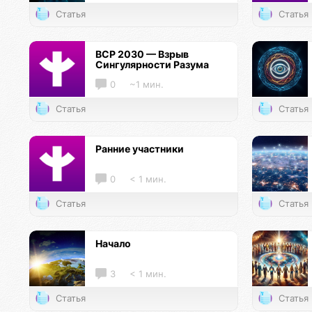
Статья
Статья
ВСР 2030 — Взрыв
Сингулярности Разума
0
~1 мин.
Статья
Статья
Ранние участники
0
< 1 мин.
Статья
Статья
Начало
3
< 1 мин.
Статья
Статья