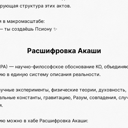
ирующая структура этих актов.
 в макромасштабе:
 — ты создаёшь Псиону ✨
Расшифровка Акаши
РА) — научно-философское обоснование КО, объединя
ию в единую систему описания реальности.
аучные эксперименты, физические теории, духовность,
льные константы, гравитацию, Разум, совпадения, слу
я.
цию можно в хабе Расшифровка Акаши: