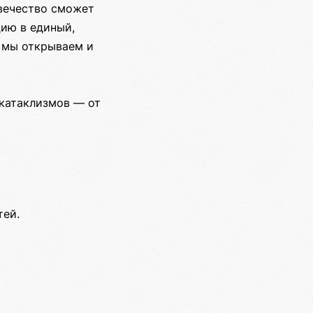
овечество сможет
цию в единый,
— мы открываем и
 катаклизмов — от
тей.