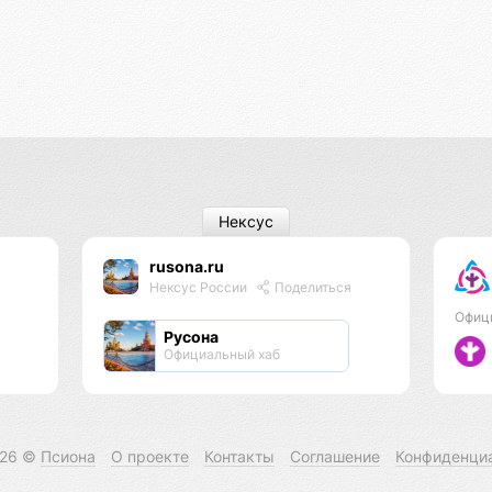
Нексус
rusona.ru
Нексус России
Поделиться
Офиц
Русона
Официальный хаб
026 ©
Псиона
О проекте
Контакты
Соглашение
Конфиденци