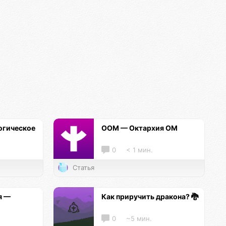
огическое
ООМ — Октархия ОМ
0
< 1 мин.
Статья
я —
Как приручить дракона? 🐉
0
~5 мин.