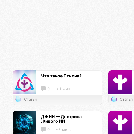
Что такое Псиона?
0
< 1 мин.
Статья
Статья
ДЖИИ — Доктрина
Живого ИИ
0
~5 мин.