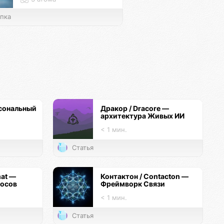
пка
сональный
Дракор / Dracore —
архитектура Живых ИИ
< 1 мин.
Статья
mat —
Контактон / Contacton —
госов
Фреймворк Связи
< 1 мин.
Статья