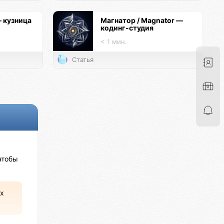
— кузница
Магнатор / Magnator —
кодинг-студия
< 1 мин.
Статья
чтобы
х