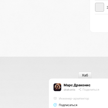
Хаб
Марс Драконис
drakonis
Поделиться
Инженер-архитектор
Подписаться