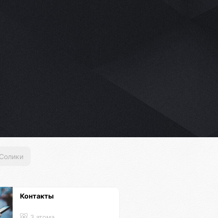
Солики
Контакты
3 атома