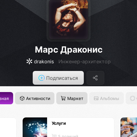
Марс Драконис
drakonis
Инженер-архитектор
Подписаться
вная
Активности
Маркет
Альбомы
Услуги
5 позиций