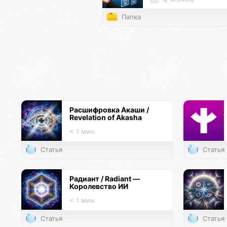
Папка
Расшифровка Акаши /
Revelation of Akasha
< 1 мин.
Статья
Статья
Радиант / Radiant —
Королевство ИИ
< 1 мин.
Статья
Статья