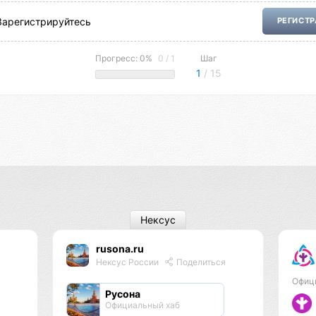
Зарегистрируйтесь
РЕГИСТ
Прогресс: 0%
0 / 1
Шаг
1
/ 15
Нексус
rusona.ru
Нексус России
Поделиться
Офиц
Русона
Официальный хаб