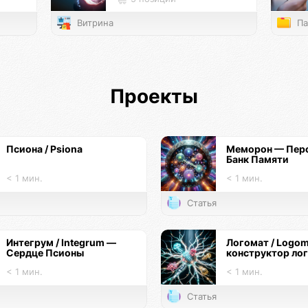
Витрина
Па
Проекты
Псиона / Psiona
Меморон — Пер
Банк Памяти
< 1 мин.
< 1 мин.
Статья
Интегрум / Integrum —
Логомат / Logo
Сердце Псионы
конструктор ло
< 1 мин.
< 1 мин.
Статья