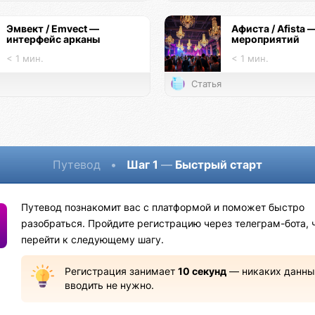
Эмвект / Emvect —
Афиста / Afista 
интерфейс арканы
мероприятий
< 1 мин.
< 1 мин.
Статья
Путевод
•
Шаг 1
—
Быстрый старт
Путевод познакомит вас с платформой и поможет быстро
разобраться. Пройдите регистрацию через телеграм-бота, 
перейти к следующему шагу.
Регистрация занимает
10 секунд
— никаких данны
вводить не нужно.