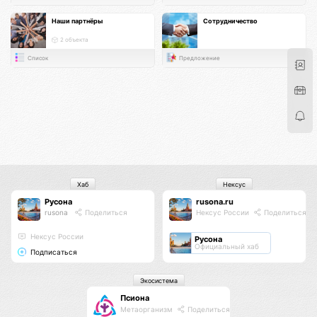
Наши партнёры
Сотрудничество
2 объекта
Список
Предложение
Хаб
Нексус
Русона
rusona.ru
rusona
Поделиться
Нексус России
Поделиться
Нексус России
Русона
Официальный хаб
Подписаться
Экосистема
Псиона
Метаорганизм
Поделиться