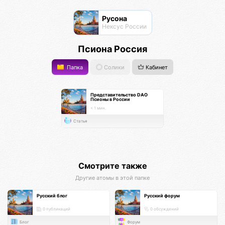
Русона
Нексус России
Псиона Россия
Папка
Солики
Кабинет
Представительство DAO
Псионы в России
< 1 мин.
Статья
Смотрите также
Другие атомы в этой папке
Русский блог
Русский форум
0 публикаций
0 обсуждений
Блог
Форум