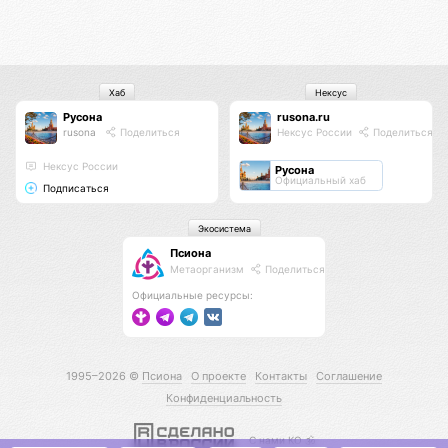
Хаб
Нексус
Русона
rusona.ru
rusona
Поделиться
Нексус России
Поделиться
Нексус России
Русона
Официальный хаб
Подписаться
Экосистема
Псиона
Метаорганизм
Поделиться
Официальные ресурсы:
1995–2026 ©
Псиона
О проекте
Контакты
Соглашение
Конфиденциальность
С нами КО 🕉️