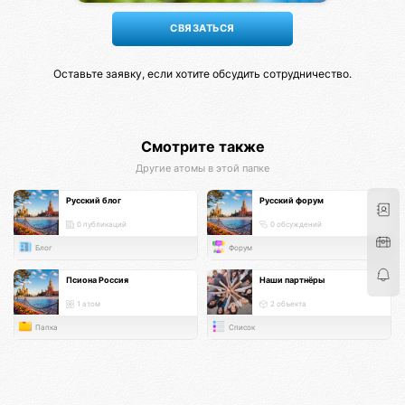
Оставьте заявку, если хотите обсудить сотрудничество.
Смотрите также
Другие атомы в этой папке
Русский блог
Русский форум
0 публикаций
0 обсуждений
Блог
Форум
Псиона Россия
Наши партнёры
1 атом
2 объекта
Папка
Список