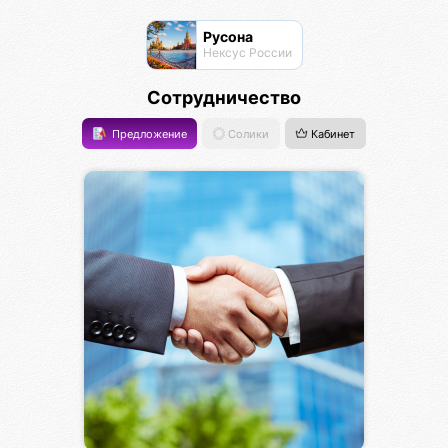
Русона
Нексус России
Сотрудничество
Предложение
Солики
Кабинет