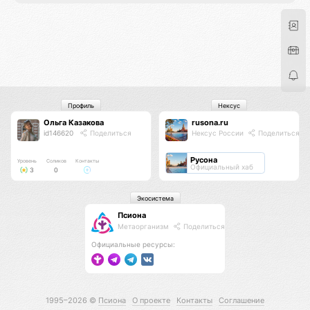
Профиль
Нексус
Ольга Казакова
rusona.ru
id146620
Поделиться
Нексус России
Поделиться
Русона
Уровень
Соликов
Контакты
Официальный хаб
3
0
Экосистема
Псиона
Метаорганизм
Поделиться
Официальные ресурсы:
1995–2026 ©
Псиона
О проекте
Контакты
Соглашение