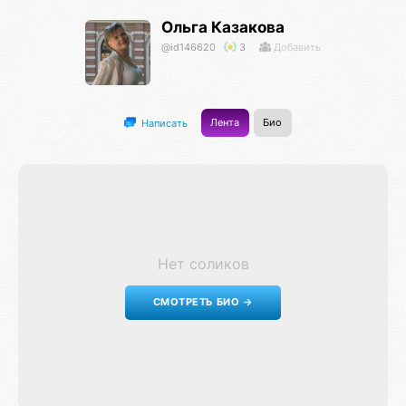
Ольга Казакова
@id146620
3
Добавить
Лента
Био
Написать
Нет соликов
СМОТРЕТЬ БИО →