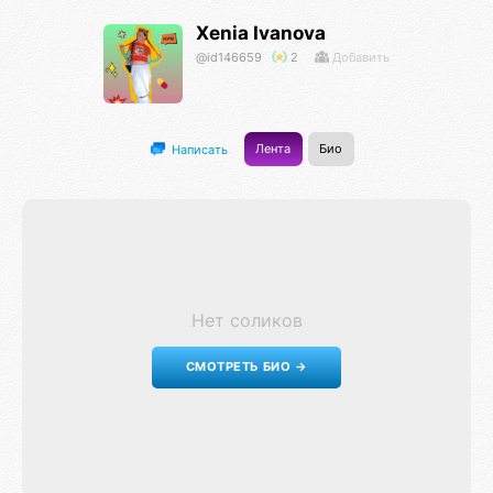
Xenia Ivanova
@id146659
2
Добавить
Лента
Био
Написать
Нет соликов
СМОТРЕТЬ БИО →