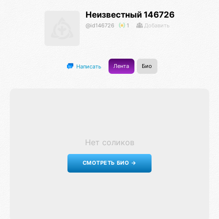
Неизвестный 146726
@id146726
1
Добавить
Лента
Био
Написать
Нет соликов
СМОТРЕТЬ БИО →