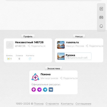
Профиль
Нексус
Неизвестный 146726
rusona.ru
id146726
Поделиться
Нексус России
Поделиться
Русона
Уровень
Соликов
Контакты
Официальный хаб
1
0
Экосистема
Псиона
Метаорганизм
Поделиться
Официальные ресурсы:
1995–2026 ©
Псиона
О проекте
Контакты
Соглашение