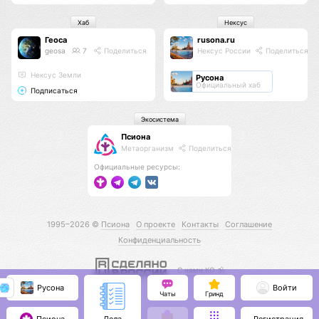
Хаб
Нексус
Геоса
rusona.ru
geosa
7
Поделиться
Нексус России
Поделиться
Нексус Земли
Русона
Официальный хаб
Подписаться
Экосистема
Псиона
Метаорганизм
Поделиться
Официальные ресурсы:
1995–2026 ©
Псиона
О проекте
Контакты
Соглашение
Конфиденциальность
С нами КО 🕉️
Русона
Войти
Чаты
Гринд