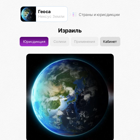
Геоса
Страны и юрисдикции
Нексус Земли
Израиль
Юрисдикция
Солики
Применения
Кабинет