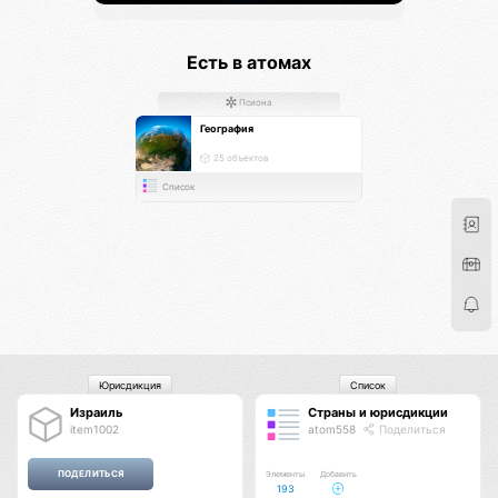
Есть в атомах
Псиона
География
25 объектов
Список
Юрисдикция
Список
Израиль
Страны и юрисдикции
item1002
atom558
Поделиться
Элементы
Добавить
193