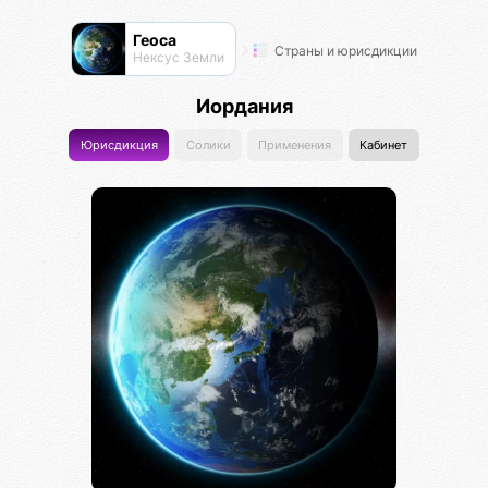
Геоса
Страны и юрисдикции
Нексус Земли
Иордания
Юрисдикция
Солики
Применения
Кабинет