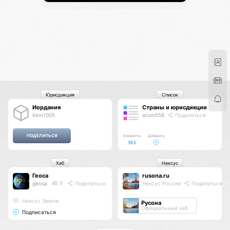
Юрисдикция
Список
Иордания
Страны и юрисдикции
item1005
atom558
Поделиться
Элементы
Добавить
193
Хаб
Нексус
Геоса
rusona.ru
geosa
7
Поделиться
Нексус России
Поделиться
Нексус Земли
Русона
Официальный хаб
Подписаться