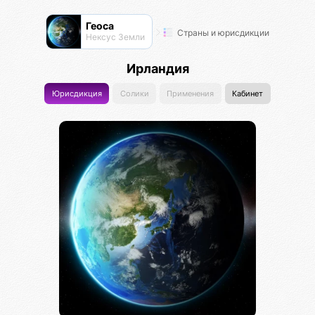
Геоса
Страны и юрисдикции
Нексус Земли
Ирландия
Юрисдикция
Солики
Применения
Кабинет