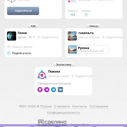
Элементы
Добавить
193
Хаб
Нексус
Геоса
rusona.ru
geosa
7
Поделиться
Нексус России
Поделиться
Нексус Земли
Русона
Официальный хаб
Подписаться
Экосистема
Псиона
Метаорганизм
Поделиться
Официальные ресурсы:
1995–2026 ©
Псиона
О проекте
Контакты
Соглашение
Конфиденциальность
С нами КО 🕉️