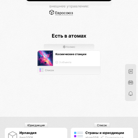
Внешнее управление:
Евросоюз
Есть в атомах
Космис
Космические станции
3 объекта
Список
Юрисдикция
Список
Ирландия
Страны и юрисдикции
item1008
atom558
Поделиться