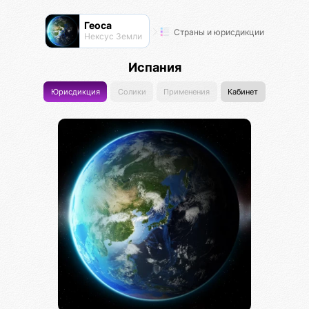
Геоса
Страны и юрисдикции
Нексус Земли
Испания
Юрисдикция
Солики
Применения
Кабинет