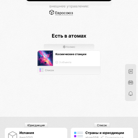
Внешнее управление:
Евросоюз
Есть в атомах
Космис
Космические станции
3 объекта
Список
Юрисдикция
Список
Испания
Страны и юрисдикции
item1010
atom558
Поделиться