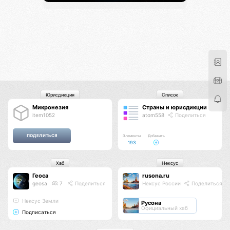
Юрисдикция
Список
Микронезия
Страны и юрисдикции
item1052
atom558
Поделиться
Элементы
Добавить
193
Хаб
Нексус
Геоса
rusona.ru
geosa
7
Поделиться
Нексус России
Поделиться
Нексус Земли
Русона
Официальный хаб
Подписаться