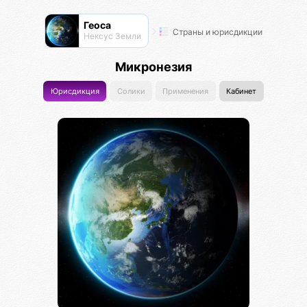
Геоса
Страны и юрисдикции
Нексус Земли
Микронезия
Юрисдикция
Солики
Применения
Кабинет