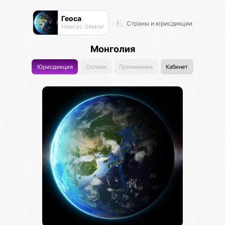
Геоса
Страны и юрисдикции
Нексус Земли
Монголия
Юрисдикция
Солики
Применения
Кабинет