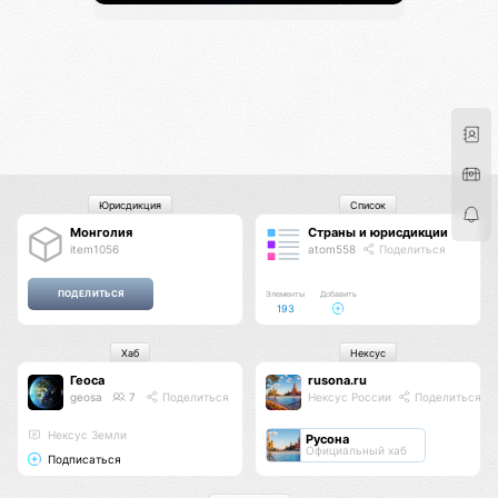
Юрисдикция
Список
Монголия
Страны и юрисдикции
item1056
atom558
Поделиться
Элементы
Добавить
193
Хаб
Нексус
Геоса
rusona.ru
geosa
7
Поделиться
Нексус России
Поделиться
Нексус Земли
Русона
Официальный хаб
Подписаться