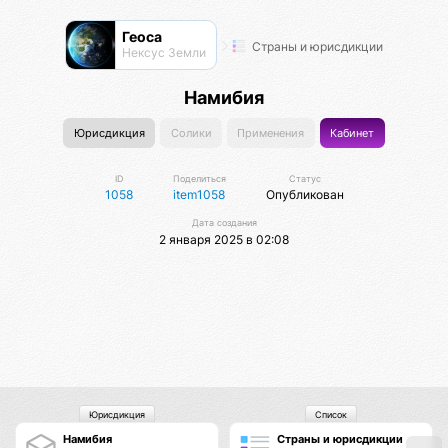
Геоса
Страны и юрисдикции
Нексус Земли
Намибия
Юрисдикция
Солики
Применения
Кабинет
ID
Поделиться
Статус
1058
item1058
Опубликован
Дата создания
2 января 2025 в 02:08
Юрисдикция
Список
Намибия
Страны и юрисдикции