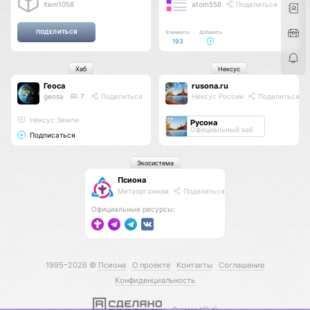
item1058
atom558
Поделиться
Элементы
Добавить
193
Хаб
Нексус
Геоса
rusona.ru
geosa
7
Поделиться
Нексус России
Поделиться
Нексус Земли
Русона
Официальный хаб
Подписаться
Экосистема
Псиона
Метаорганизм
Поделиться
Официальные ресурсы:
1995–2026 ©
Псиона
О проекте
Контакты
Соглашение
Конфиденциальность
С нами КО 🕉️