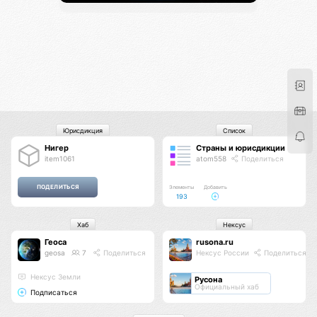
Юрисдикция
Список
Нигер
Страны и юрисдикции
item1061
atom558
Поделиться
Элементы
Добавить
193
Хаб
Нексус
Геоса
rusona.ru
geosa
7
Поделиться
Нексус России
Поделиться
Нексус Земли
Русона
Официальный хаб
Подписаться