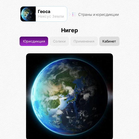
Геоса
Страны и юрисдикции
Нексус Земли
Нигер
Юрисдикция
Солики
Применения
Кабинет