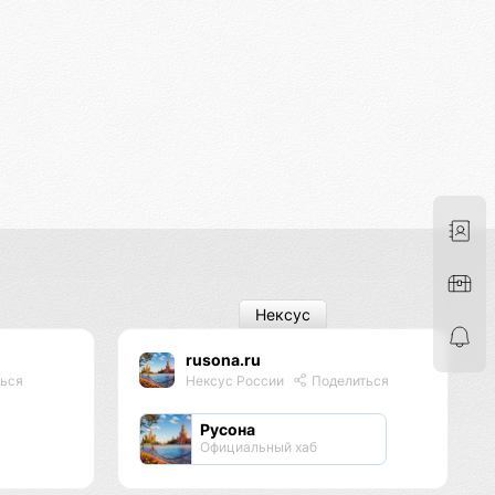
Нексус
rusona.ru
ься
Нексус России
Поделиться
Русона
Официальный хаб