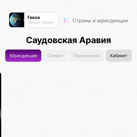
Геоса
Страны и юрисдикции
Нексус Земли
Саудовская Аравия
Юрисдикция
Солики
Применения
Кабинет