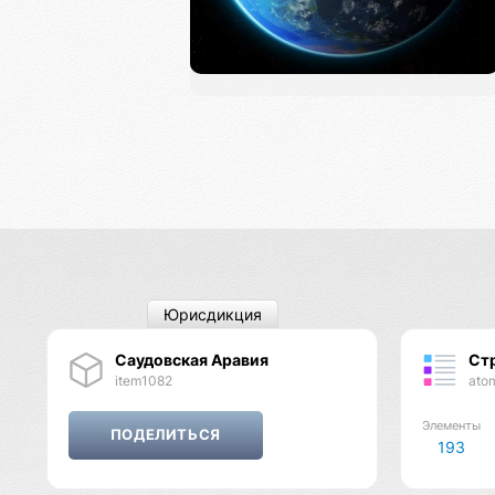
Юрисдикция
Саудовская Аравия
Ст
item1082
ato
Элементы
193