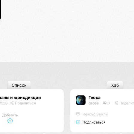
Список
Хаб
раны и юрисдикции
Геоса
m558
Поделиться
geosa
7
Поделит
Нексус Земли
Добавить
Подписаться