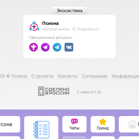
Экосистема
Псиона
Метаорганизм
Поделиться
Официальные ресурсы:
026 ©
Псиона
О проекте
Контакты
Соглашение
Конфиденци
С нами КО 🕉️
усона
Чаты
Гринд