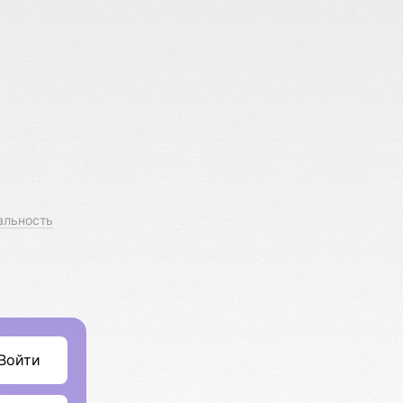
альность
Войти