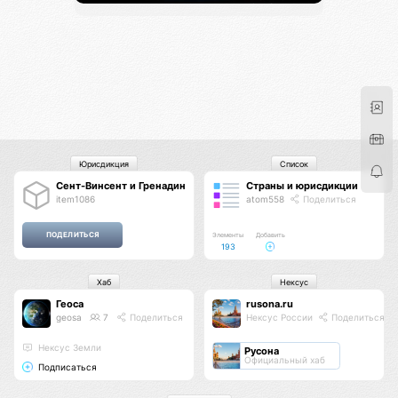
Юрисдикция
Список
Сент-Винсент и Гренадины
Страны и юрисдикции
item1086
atom558
Поделиться
Элементы
Добавить
193
Хаб
Нексус
Геоса
rusona.ru
geosa
7
Поделиться
Нексус России
Поделиться
Нексус Земли
Русона
Официальный хаб
Подписаться