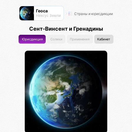
Геоса
Страны и юрисдикции
Нексус Земли
Сент-Винсент и Гренадины
Юрисдикция
Солики
Применения
Кабинет