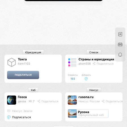
Юрисдикция
Список
Тонга
Страны и юрисдикции
item1103
atom558
Поделиться
Элементы
Добавить
193
Хаб
Нексус
Геоса
rusona.ru
geosa
7
Поделиться
Нексус России
Поделиться
Нексус Земли
Русона
Официальный хаб
Подписаться