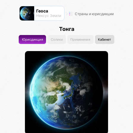
Геоса
Страны и юрисдикции
Нексус Земли
Тонга
Юрисдикция
Солики
Применения
Кабинет