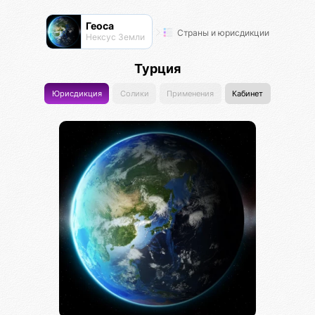
Геоса
Страны и юрисдикции
Нексус Земли
Турция
Юрисдикция
Солики
Применения
Кабинет