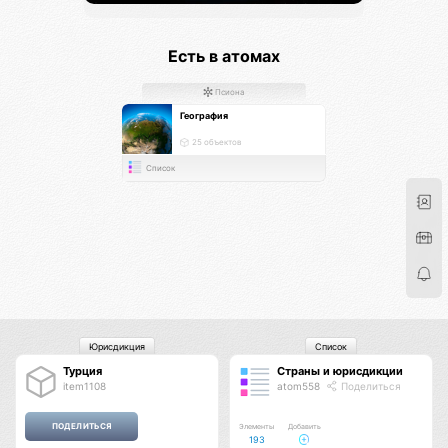
Есть в атомах
Псиона
География
25 объектов
Список
Юрисдикция
Список
Турция
Страны и юрисдикции
item1108
atom558
Поделиться
Элементы
Добавить
193