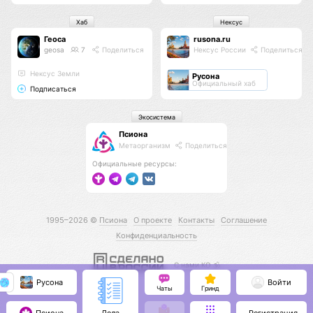
Хаб
Нексус
Геоса
rusona.ru
geosa
7
Поделиться
Нексус России
Поделиться
Нексус Земли
Русона
Официальный хаб
Подписаться
Экосистема
Псиона
Метаорганизм
Поделиться
Официальные ресурсы:
1995–2026 ©
Псиона
О проекте
Контакты
Соглашение
Конфиденциальность
С нами КО 🕉️
Русона
Войти
Чаты
Гринд