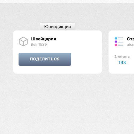
Юрисдикция
Швейцария
Ст
item1539
ato
Элементы
193