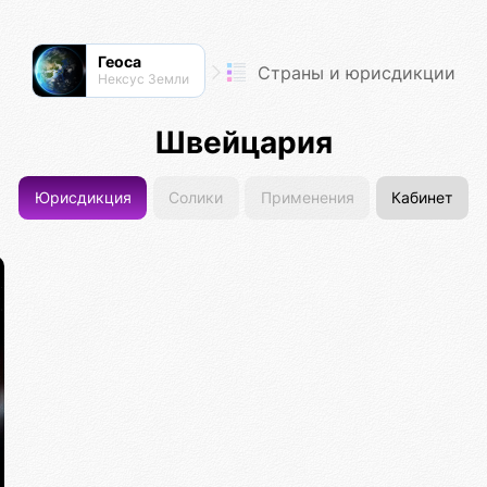
Геоса
Страны и юрисдикции
Нексус Земли
Швейцария
Юрисдикция
Солики
Применения
Кабинет