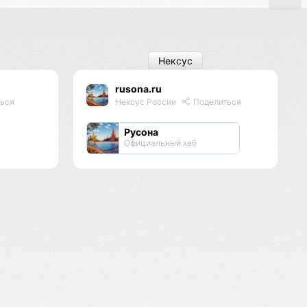
Нексус
rusona.ru
ься
Нексус России
Поделиться
Русона
Официальный хаб