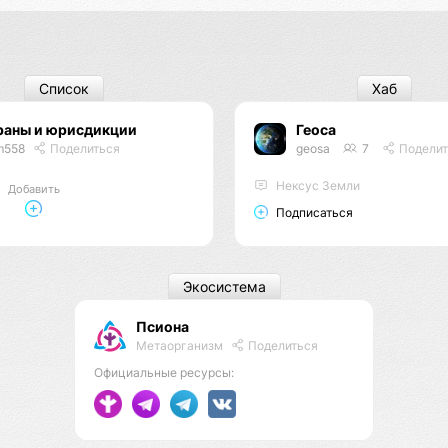
Список
Хаб
раны и юрисдикции
Геоса
m558
Поделиться
geosa
7
Поделит
Нексус Земли
Добавить
Подписаться
Экосистема
Псиона
Метаорганизм
Поделиться
Официальные ресурсы: