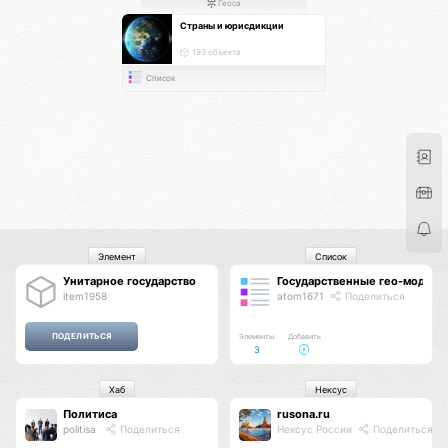
Геоса
Страны и юрисдикции
193 объекта
Список
Элемент
Список
Унитарное государство
Государственные гео-модели
item1958
atom1671
Поделиться
Элементы
Добавить
3
Хаб
Нексус
Политиса
rusona.ru
politisa
Поделиться
Нексус России
Поделиться