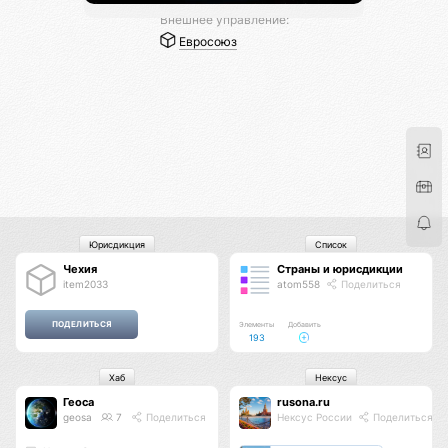
Внешнее управление:
Евросоюз
Юрисдикция
Список
Чехия
Страны и юрисдикции
item2033
atom558
Поделиться
Элементы
Добавить
193
Хаб
Нексус
Геоса
rusona.ru
geosa
7
Поделиться
Нексус России
Поделиться