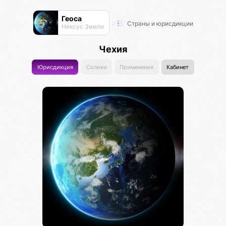
Геоса
Страны и юрисдикции
Нексус Земли
Чехия
Юрисдикция
Солики
Применения
Кабинет