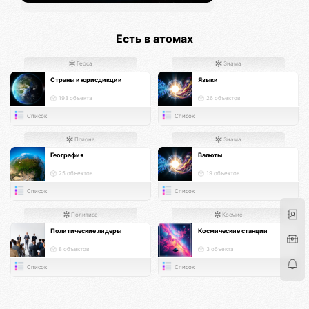
Есть в атомах
Геоса
Знама
Страны и юрисдикции
Языки
193 объекта
26 объектов
Список
Список
Псиона
Знама
География
Валюты
25 объектов
19 объектов
Список
Список
Политиса
Космис
Политические лидеры
Космические станции
8 объектов
3 объекта
Список
Список