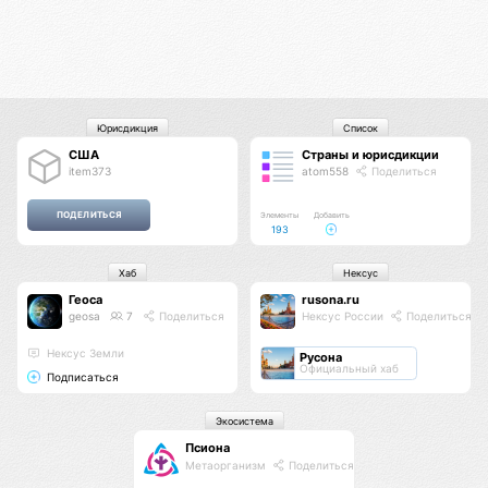
Юрисдикция
Список
США
Страны и юрисдикции
item373
atom558
Поделиться
Элементы
Добавить
193
Хаб
Нексус
Геоса
rusona.ru
geosa
7
Поделиться
Нексус России
Поделиться
Нексус Земли
Русона
Официальный хаб
Подписаться
Экосистема
Псиона
Метаорганизм
Поделиться