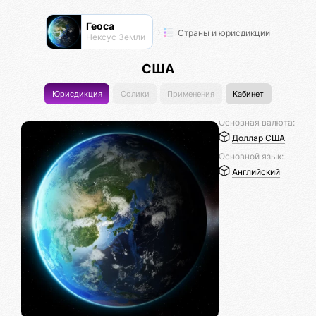
Геоса
Страны и юрисдикции
Нексус Земли
США
Юрисдикция
Солики
Применения
Кабинет
Основная валюта:
Доллар США
Основной язык:
Английский