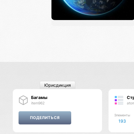
Юрисдикция
Багамы
Ст
item962
ato
Элементы
193