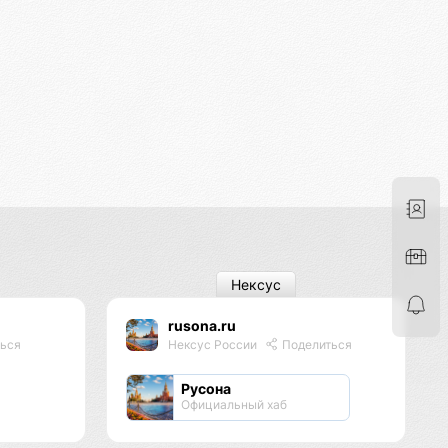
Нексус
rusona.ru
ься
Нексус России
Поделиться
Русона
Официальный хаб