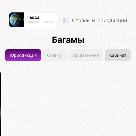
Геоса
Страны и юрисдикции
Нексус Земли
Багамы
Юрисдикция
Солики
Применения
Кабинет