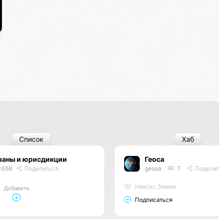
Список
Хаб
раны и юрисдикции
Геоса
m558
Поделиться
geosa
7
Поделит
Нексус Земли
Добавить
Подписаться