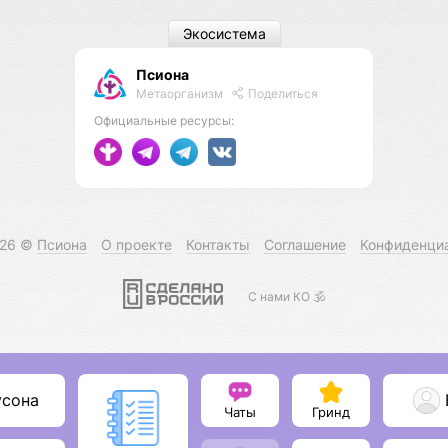
Экосистема
Псиона
Метаорганизм
Поделиться
Официальные ресурсы:
026 ©
Псиона
О проекте
Контакты
Соглашение
Конфиденци
С нами КО 🕉️
усона
Чаты
Гринд