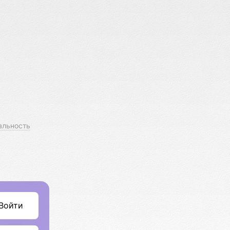
альность
Войти