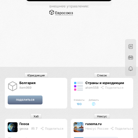
Внешнее управление:
Евросоюз
Юрисдикция
Список
Болгария
Страны и юрисдикции
item969
atom558
Поделиться
Элементы
Добавить
193
Хаб
Нексус
Геоса
rusona.ru
geosa
7
Поделиться
Нексус России
Поделиться