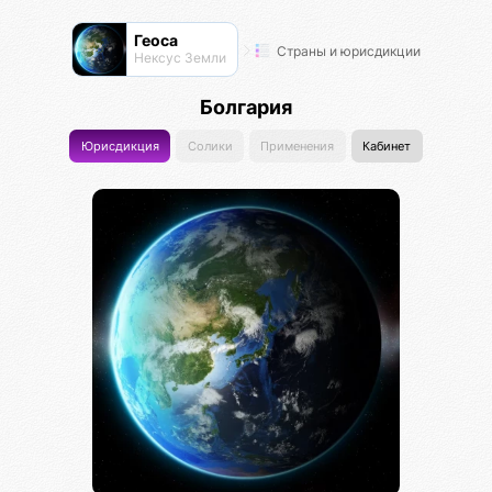
Геоса
Страны и юрисдикции
Нексус Земли
Болгария
Юрисдикция
Солики
Применения
Кабинет