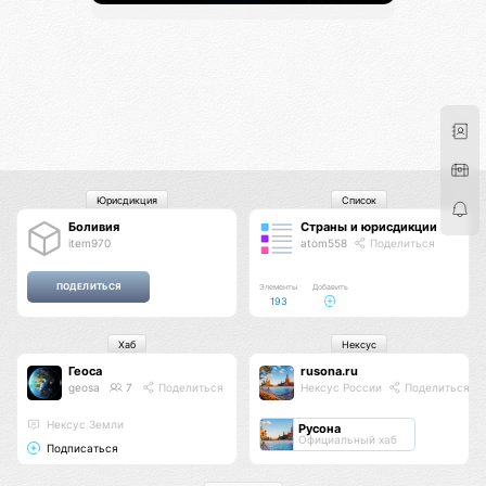
Юрисдикция
Список
Боливия
Страны и юрисдикции
item970
atom558
Поделиться
Элементы
Добавить
193
Хаб
Нексус
Геоса
rusona.ru
geosa
7
Поделиться
Нексус России
Поделиться
Нексус Земли
Русона
Официальный хаб
Подписаться