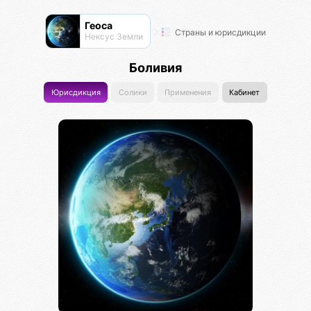
Геоса
Страны и юрисдикции
Нексус Земли
Боливия
Юрисдикция
Солики
Применения
Кабинет