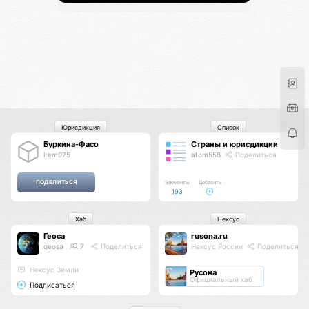
Юрисдикция
Список
Буркина-Фасо
Страны и юрисдикции
item975
atom558
Поделиться
Элементы
Добавить
193
Хаб
Нексус
Геоса
rusona.ru
geosa
7
Поделиться
Нексус России
Поделиться
Нексус Земли
Русона
Официальный хаб
Подписаться