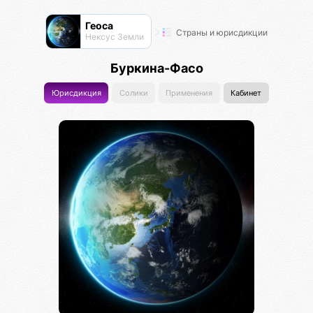
Геоса
Страны и юрисдикции
Нексус Земли
Буркина-Фасо
Юрисдикция
Солики
Применения
Кабинет