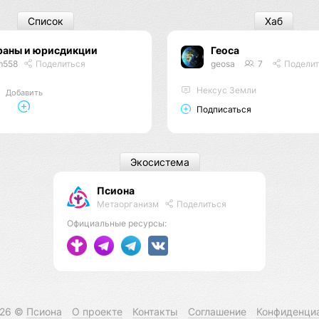
Список
Хаб
раны и юрисдикции
Геоса
m558
Поделиться
geosa
7
Поделит
Нексус Земли
Добавить
Подписаться
Экосистема
Псиона
Метаорганизм
Поделиться
Официальные ресурсы:
026 ©
Псиона
О проекте
Контакты
Соглашение
Конфиденци