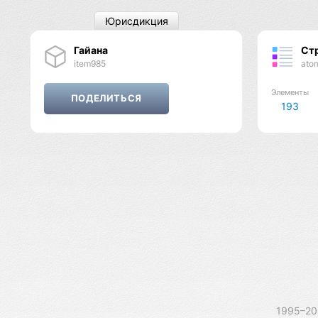
Юрисдикция
Гайана
Ст
item985
ato
Элементы
193
1995–2