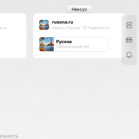
Нексус
rusona.ru
ься
Нексус России
Поделиться
Русона
Официальный хаб
альность