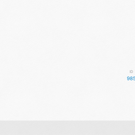
ID
98