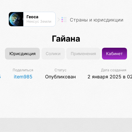
Геоса
Страны и юрисдикции
Нексус Земли
Гайана
Юрисдикция
Солики
Применения
Кабинет
Поделиться
Статус
Дата создания
5
item985
Опубликован
2 января 2025 в 0