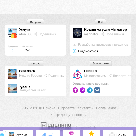
Витрина
Хаб
Услуги
Кодинг-студия Магнатор
atom808
Поделиться
magnator
Поделиться
Разработка цифровых продуктов
Продукты
Управляет
6
Хаб
Подписаться
Нексус
Экосистема
rusona.ru
Псиона
Нексус России
Поделиться
Метаорганизм
Поделиться
Официальные ресурсы:
Русона
Официальный хаб
1995–2026 ©
Псиона
О проекте
Контакты
Соглашение
Конфиденциальность
С нами КО 🕉️
Русона
Войти