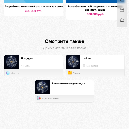
Разработка телеграм-бота или приложения
Разработка онлайн-сервиса или системы
автоматизации
300 000 руб.
300 000 руб.
Смотрите также
Другие атомы в этой папке
О студии
Кейсы
< 1 мин.
12 атомов
Статья
Папка
Бесплатная консультация
Предложение