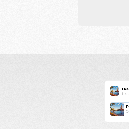
rus
Нек
Р
О