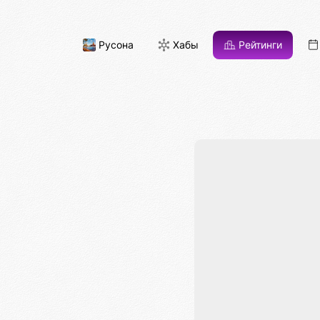
Русона
Хабы
Рейтинги