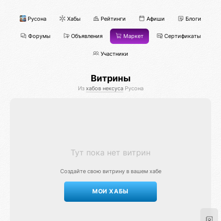
Русона
Хабы
Рейтинги
Афиши
Блоги
Форумы
Объявления
Маркет
Сертификаты
Участники
Витрины
Из
хабов нексуса
Русона
Тут пока нет витрин
Создайте свою витрину в вашем хабе
МОИ ХАБЫ