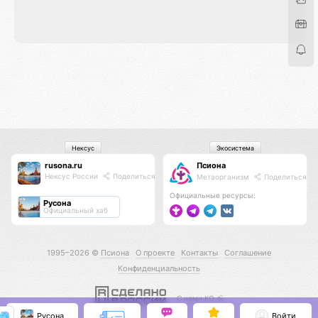
Нексус
Экосистема
rusona.ru
Псиона
Нексус России
Поделиться
Метаорганизм
Поделиться
Официальные ресурсы:
Русона
Официальный хаб
1995–2026 ©
Псиона
О проекте
Контакты
Соглашение
Конфиденциальность
С нами КО 🕉️
Русона
Войти