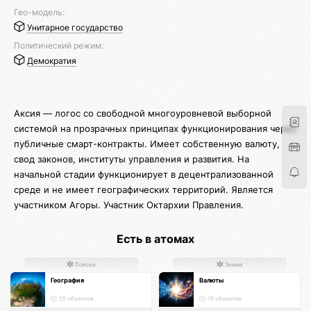
Гео-модель:
Унитарное государство
Политический режим:
Демократия
Аксия — логос со свободной многоуровневой выборной
системой на прозрачных принципах функционирования через
публичные смарт-контракты. Имеет собственную валюту,
свод законов, институты управления и развития. На
начальной стадии функционирует в децентрализованной
среде и не имеет географических территорий. Является
участником Агоры. Участник Октархии Правления.
Есть в атомах
Псиона
Знама
География
Валюты
25 объектов
19 объектов