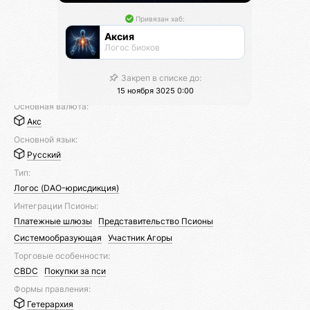
Привязан хаб:
Аксия
Логос биоков
Закреп в списке до:
15 ноября 3025 0:00
Основная валюта:
Акс
Основной язык:
Русский
Тип:
Логос (DAO-юрисдикция)
Интеграции Псионы:
Платежные шлюзы
Представительство Псионы
Системообразующая
Участник Агоры
Торговые особенности:
CBDC
Покупки за пси
Формы правления:
Гетерархия