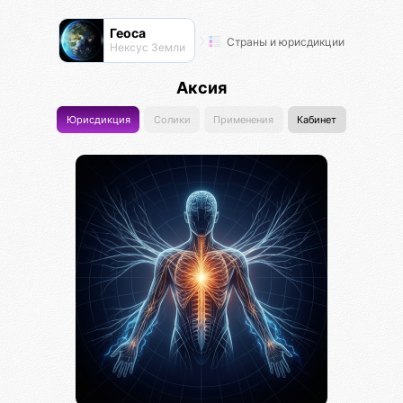
Геоса
Страны и юрисдикции
Нексус Земли
Аксия
Юрисдикция
Солики
Применения
Кабинет