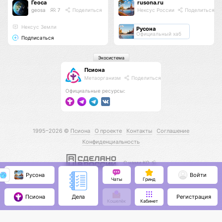
Геоса
rusona.ru
geosa
7
Поделиться
Нексус России
Поделиться
Нексус Земли
Русона
Официальный хаб
Подписаться
Экосистема
Псиона
Метаорганизм
Поделиться
Официальные ресурсы:
1995–2026 ©
Псиона
О проекте
Контакты
Соглашение
Конфиденциальность
С нами КО 🕉️
Русона
Войти
Чаты
Гринд
Псиона
Регистрация
Дела
Кошелёк
Кабинет