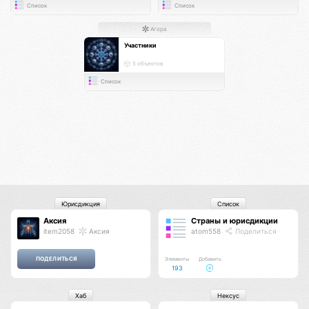
Список
Список
Агора
Участники
5 объектов
Список
Юрисдикция
Список
Аксия
Страны и юрисдикции
item2058
Аксия
atom558
Поделиться
Элементы
Добавить
193
Хаб
Нексус