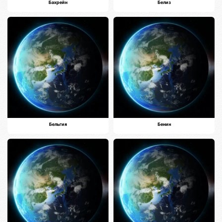
Бахрейн
Белиз
Бельгия
Бенин