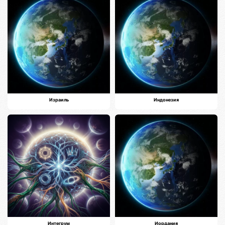
Израиль
Индонезия
Интегрум
Иордания