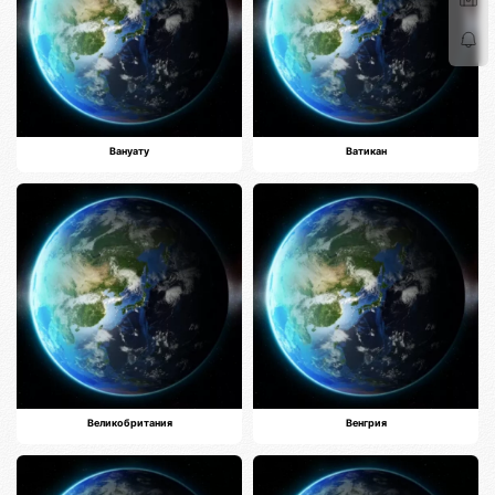
Вануату
Ватикан
Великобритания
Венгрия