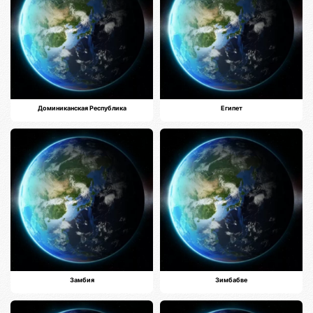
Доминиканская Республика
Египет
Замбия
Зимбабве