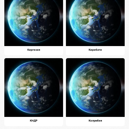
Киргизия
Кирибати
КНДР
Колумбия