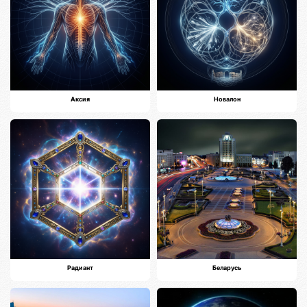
Аксия
Новалон
Радиант
Беларусь