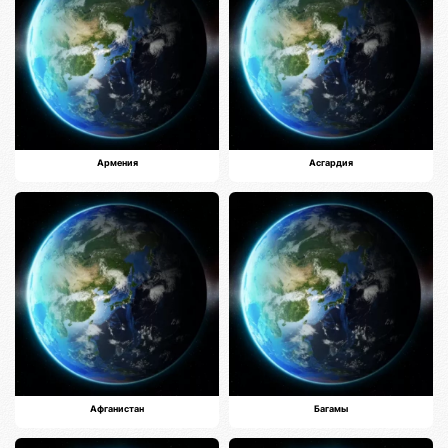
Армения
Асгардия
Афганистан
Багамы