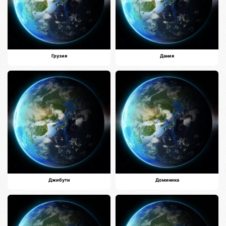
Грузия
Дания
Джибути
Доминика