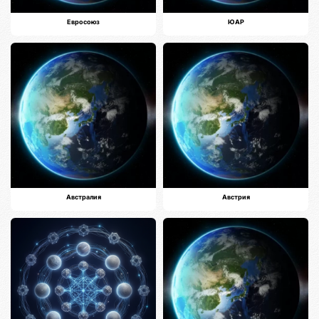
Евросоюз
ЮАР
Австралия
Австрия