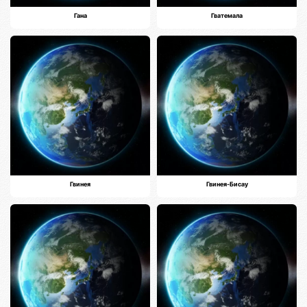
Гана
Гватемала
Гвинея
Гвинея-Бисау