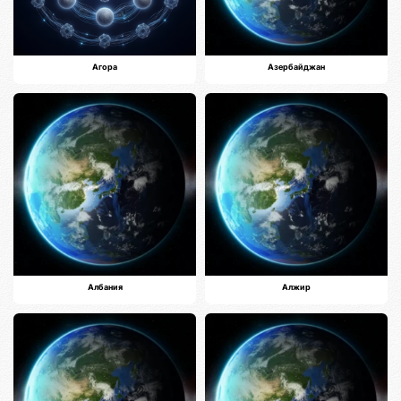
Агора
Азербайджан
Албания
Алжир