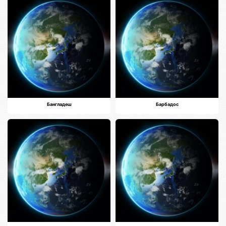
Бангладеш
Барбадос