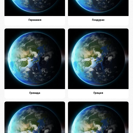
Германия
Гондурас
Гренада
Греция