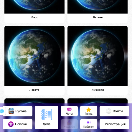
Лаос
Латвия
Лесото
Либерия
Русона
Войти
Чаты
Гринд
Псиона
Регистрация
Дела
Кошелёк
Кабинет