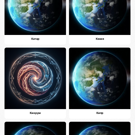
Катар
Кения
Киорум
Кипр