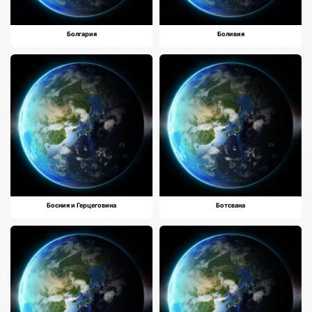
Болгария
Боливия
Босния и Герцеговина
Ботсвана