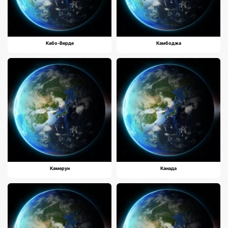
Кабо-Верде
Камбоджа
Камерун
Канада