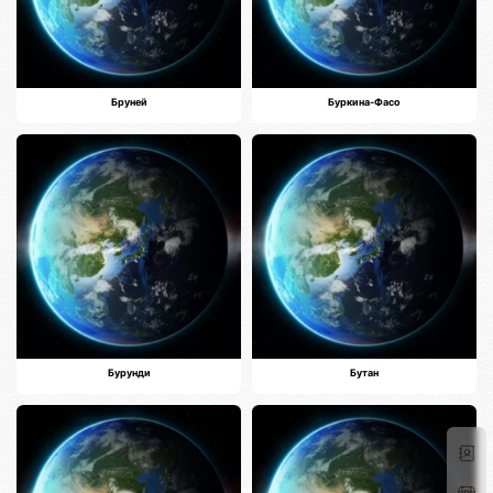
Бруней
Буркина-Фасо
Бурунди
Бутан