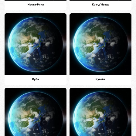
Коста-Рика
Кот-д’Ивуар
Куба
Кувейт