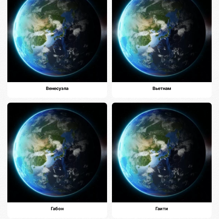
Венесуэла
Вьетнам
Габон
Гаити