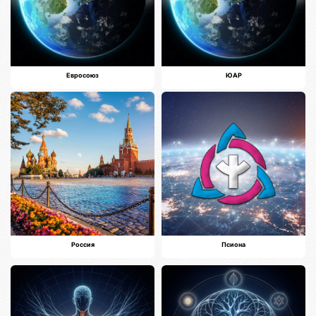
Евросоюз
ЮАР
Россия
Псиона