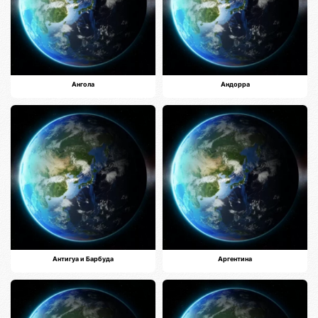
Ангола
Андорра
Антигуа и Барбуда
Аргентина