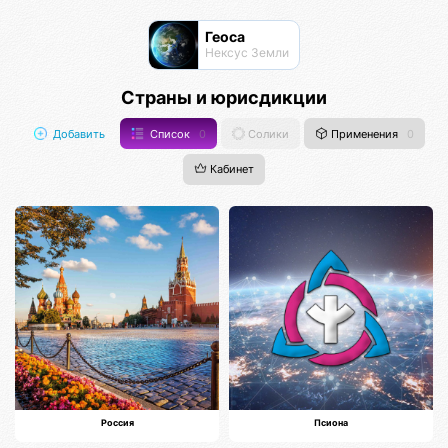
Геоса
Нексус Земли
Страны и юрисдикции
Добавить
Список
0
Солики
Применения
0
Кабинет
Россия
Псиона